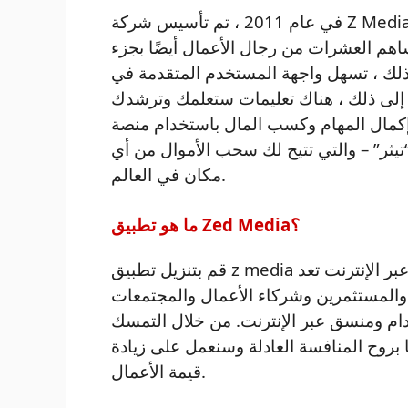
في عام 2011 ، تم تأسيس شركة Z Media APK Advertising. لكي تصبح منصة Zed Media
ساهم العشرات من رجال الأعمال أيضًا بجزء
، تسهل واجهة المستخدم المتقدمة في z media على
 إلى ذلك ، هناك تعليمات ستعلمك وترشدك
مهام وكسب المال باستخدام منصة Z Media. بعد ذلك ، توفر لك الشبكة
تيثر” – والتي تتيح لك سحب الأموال من أي
مكان في العالم.
ما هو تطبيق Zed Media؟
قم بتنزيل تطبيق z media لكسب المال عبر الإنترنت تعد ZMedia بالصدق لجميع أصحاب
 والمستثمرين وشركاء الأعمال والمجتمعات
ام ومنسق عبر الإنترنت. من خلال التمسك
 بروح المنافسة العادلة وسنعمل على زيادة
قيمة الأعمال.