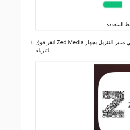
انقر فوق Zed Media في مدير التنزيل بجهاز Android الخاص بك. الآن حان دورك
لتنزيله.