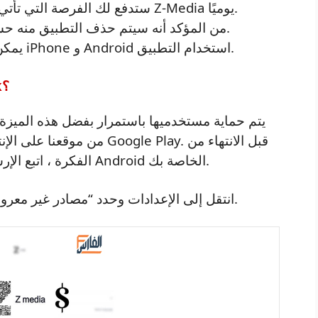
• ستدفع لك الفرصة التي تأتي مرة واحدة في العمر مقابل تنزيل تطبيق Z-Media يوميًا.
من المؤكد أنه سيتم حذف التطبيق منه حسب الآراء والبيانات الموجودة على الإنترنت.
يمكن لجميع أنظمة التشغيل بما في ذلك هواتف iPhone و Android استخدام التطبيق.
كيف يمكنني تنزيل وتثبيت Zd Media Apk؟
يتم حماية مستخدميها باستمرار بفضل هذه الميزة. 
من موقعنا على الإنترنت إذا 
الفكرة ، اتبع الإرشادات أدناه لتثبيت هذا التطبيق على أجهزة Android الخاصة بك.
انتقل إلى الإعدادات وحدد “مصادر غير معروفة”. ثم انتقل إلى الأمان وقم بتمكين الأمان.