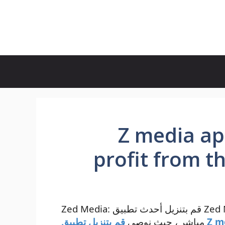
Z media app 
profit from t
Zed Media: قم بتنزيل أحدث تطبيق Zed Media لأجهزة Android و iPhone مجانًا برابط
بيق Z media
مباشر ، حيث نوصي