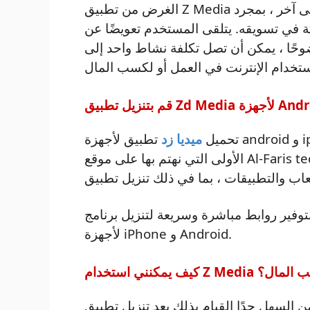
الغرض من تطبيق Z Media هو مساعدة المبادرات التسويقية لهذه الشركة. بمعنى آخر ، بمجرد
ة في تسويقه. يتلقى المستخدم تعويضًا عن
ضوحًا ، يمكن أن تصل تكلفة نشاط واحد إلى
تحميل
ميديا ​​زد
تطبيق لأجهزة android و iphone برابط مباشر مجاني ، لأن إحدى الميزات
الأولى التي نهتم بها على موقع Al-Faris tech هي توفير كل ما هو جديد ومجاني في عالم
ر روابط مباشرة وسريعة لتنزيل برنامج Z Media
لأجهزة iPhone و Android.
ستخدام Z Media لكسب المال؟
 السهل جدًا القيام بذلك بعد تنزيل تطبيق Zee Media والاشتراك فيه (لاحظ أنه قبل