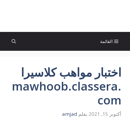
نتقل
لى
الإتجاة نيوز
لمحتوى
القائمة
اختبار مواهب كلاسيرا
mawhoob.classera.
com
أكتوبر 15, 2021
بقلم
amjad