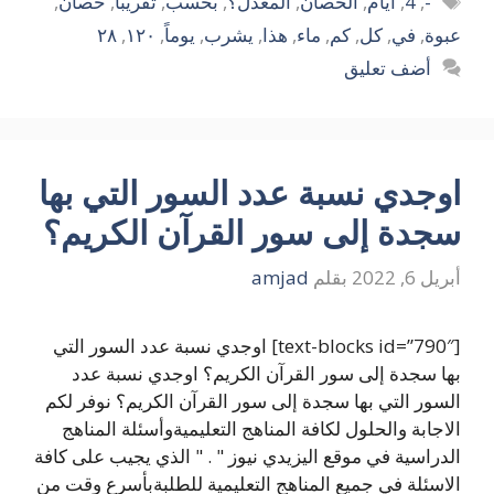
-
,
4
,
أيام
,
الحصان
,
المعدل؟
,
بحسب
,
تقريبا
,
حصان
,
عبوة
,
في
,
كل
,
كم
,
ماء
,
هذا
,
يشرب
,
يوماً
,
١٢٠
,
٢٨
أضف تعليق
اوجدي نسبة عدد السور التي بها
سجدة إلى سور القرآن الكريم؟
أبريل 6, 2022
بقلم
amjad
[text-blocks id=”790″] اوجدي نسبة عدد السور التي
بها سجدة إلى سور القرآن الكريم؟ اوجدي نسبة عدد
السور التي بها سجدة إلى سور القرآن الكريم؟ نوفر لكم
الاجابة والحلول لكافة المناهج التعليميةوأسئلة المناهج
الدراسية في موقع اليزيدي نيوز " . " الذي يجيب على كافة
الاسئلة في جميع المناهج التعليمية للطلبةبأسرع وقت من