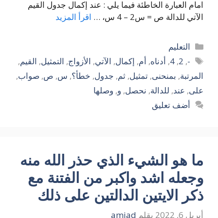
امام العبارة الخاطئة فيما يلي : عند إكمال جدول القيم
الآتي للدالة ص = س2 – 4 س، …
اقرأ المزيد
التصنيفات
التعليم
الوسوم
-
,
2
,
4
,
أدناه
,
أم
,
إكمال
,
الآتي
,
الأزواج
,
التمثيل
,
القيم
,
المرتبة
,
بمنحنى
,
تمثيل
,
ثم
,
جدول
,
خطأ؟
,
س
,
ص
,
صواب
,
على
,
عند
,
للدالة
,
نحصل
,
و
,
وصلها
أضف تعليق
ما هو الشيء الذي حذر الله منه
وجعله اشد واكبر من الفتنة مع
ذكر الايتين الدالتين على ذلك
أبريل 6, 2022
بقلم
amjad