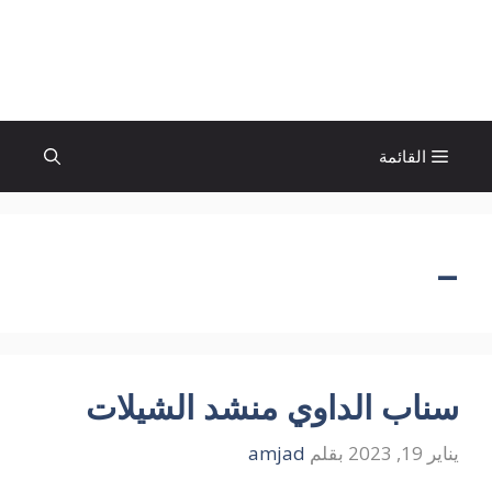
نتقل
لى
الإتجاة نيوز
لمحتوى
القائمة
–
سناب الداوي منشد الشيلات
يناير 19, 2023
بقلم
amjad