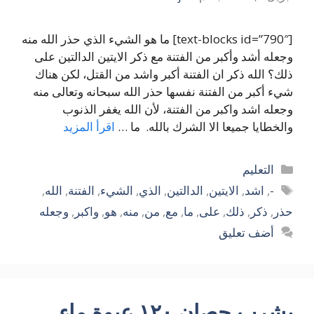
[text-blocks id=”790″] ما هو الشيء الذي حذر الله منه
وجعله أشد وأكبر من الفتنة مع ذكر الايتين الدالتين على
ذلك؟ الله ذكر ان الفتنة أكبر واشد من القتل، لكن هناك
شيء أكبر من الفتنة نفسها حذر الله سبحانه وتعالى منه
وجعله اشد واكبر من الفتنة، لأن الله يغفر الذنوب
والخطايا جميعا الا الشرك بالله. ما …
اقرأ المزيد
التصنيفات
التعليم
الوسوم
-
,
اشد
,
الايتين
,
الدالتين
,
الذي
,
الشيء
,
الفتنة
,
الله
,
حذر
,
ذكر
,
ذلك
,
على
,
ما
,
مع
,
من
,
منه
,
هو
,
واكبر
,
وجعله
أضف تعليق
يشرب حصان ١٢٠ عبوة ماء