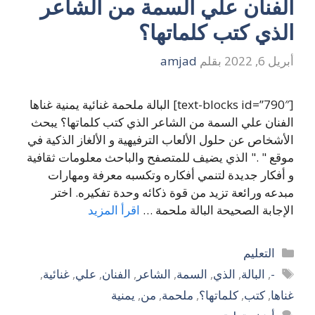
الفنان علي السمة من الشاعر
الذي كتب كلماتها؟
أبريل 6, 2022
بقلم
amjad
[text-blocks id=”790″] البالة ملحمة غنائية يمنية غناها
الفنان علي السمة من الشاعر الذي كتب كلماتها؟ يبحث
الأشخاص عن حلول الألعاب الترفيهية و الألغاز الذكية في
موقع " ." الذي يضيف للمتصفح والباحث معلومات ثقافية
و أفكار جديدة لتنمي أفكاره وتكسبه معرفة ومهارات
مبدعه ورائعة تزيد من قوة ذكائه وحدة تفكيره. اختر
الإجابة الصحيحة البالة ملحمة …
اقرأ المزيد
التصنيفات
التعليم
الوسوم
-
,
البالة
,
الذي
,
السمة
,
الشاعر
,
الفنان
,
علي
,
غنائية
,
غناها
,
كتب
,
كلماتها؟
,
ملحمة
,
من
,
يمنية