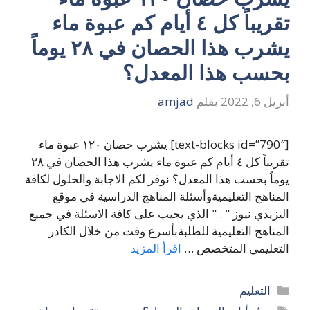
تقريباً كل ٤ أيام كم عبوة ماء
يشرب هذا الحصان في ٢٨ يوماً
بحسب هذا المعدل؟
أبريل 6, 2022
بقلم
amjad
[text-blocks id=”790″] يشرب حصان ١٢٠ عبوة ماء
تقريباً كل ٤ أيام كم عبوة ماء يشرب هذا الحصان في ٢٨
يوماً بحسب هذا المعدل؟ نوفر لكم الاجابة والحلول لكافة
المناهج التعليميةوأسئلة المناهج الدراسية في موقع
اليزيدي نيوز " . " الذي يجيب على كافة الاسئلة في جميع
المناهج التعليمية للطلبةبأسرع وقت من خلال الكادر
التعليمي المتخصص …
اقرأ المزيد
التصنيفات
التعليم
الوسوم