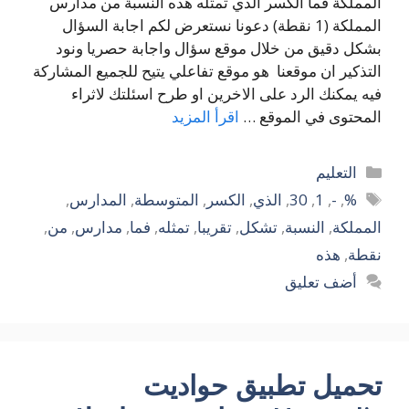
المملكة فما الكسر الذي تمثله هذه النسبة من مدارس
المملكة (1 نقطة) دعونا نستعرض لكم اجابة السؤال
بشكل دقيق من خلال موقع سؤال واجابة حصريا ونود
التذكير ان موقعنا هو موقع تفاعلي يتيح للجميع المشاركة
فيه يمكنك الرد على الاخرين او طرح اسئلتك لاثراء
المحتوى في الموقع …
اقرأ المزيد
التصنيفات
التعليم
الوسوم
%
,
-
,
1
,
30
,
الذي
,
الكسر
,
المتوسطة
,
المدارس
,
المملكة
,
النسبة
,
تشكل
,
تقريبا
,
تمثله
,
فما
,
مدارس
,
من
,
نقطة
,
هذه
أضف تعليق
تحميل تطبيق حواديت