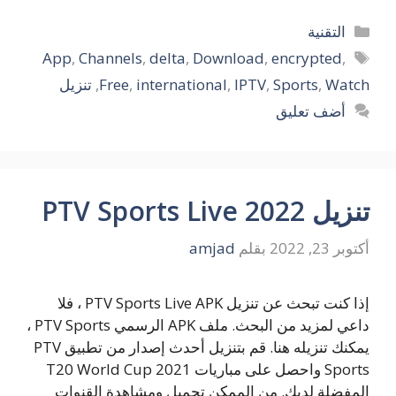
التصنيفات
التقنية
الوسوم
App
,
Channels
,
delta
,
Download
,
encrypted
,
Watch
,
Sports
,
IPTV
,
international
,
Free
,
تنزيل
أضف تعليق
تنزيل PTV Sports Live 2022
أكتوبر 23, 2022
بقلم
amjad
إذا كنت تبحث عن تنزيل PTV Sports Live APK ، فلا
داعي لمزيد من البحث. ملف APK الرسمي PTV Sports ،
يمكنك تنزيله هنا. قم بتنزيل أحدث إصدار من تطبيق PTV
Sports واحصل على مباريات T20 World Cup 2021
المفضلة لديك. من الممكن تحميل ومشاهدة القنوات