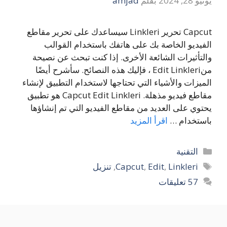
يونيو 28, 2024
بقلم
amjad
Capcut تحرير Linkleri سيساعدك على تحرير مقاطع
الفيديو الخاصة بك على هاتفك باستخدام القوالب
والتأثيرات الشائعة الأخرى. إذا كنت تبحث عن نصيحة
منEdit Linkleri ، فإليك هذه النصائح. سأشرح أيضًا
الميزات والأشياء التي تحتاجها لاستخدام التطبيق لإنشاء
مقاطع فيديو مذهلة. Capcut Edit Linkleri هو تطبيق
يحتوي على العديد من مقاطع الفيديو التي تم إنشاؤها
باستخدام …
اقرأ المزيد
التصنيفات
التقنية
الوسوم
Linkleri
,
Edit
,
Capcut
,
تنزيل
57 تعليقات