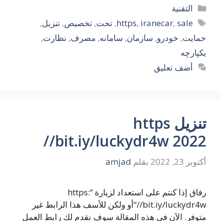
التصنيفات
التقنية
الوسوم
sale
,
iranecar
,
https
,
تحت
,
تخصیص
,
تنزيل
,
حمایت
,
خودرو
,
سازمان
,
سامانه
,
مصرف
,
نظارت
,
یکپارچه
أضف تعليق
تنزيل https
//bit.iy/luckydr4w 2022
أكتوبر 23, 2022
بقلم
amjad
رفاق إذا كنتم على استعداد لزيارة “https:
//bit.iy/luckydr4w“أو ولكن للأسف هذا الرابط غير
متوفر. الآن في هذه المقالة سوف نقدم لك رابط العمل