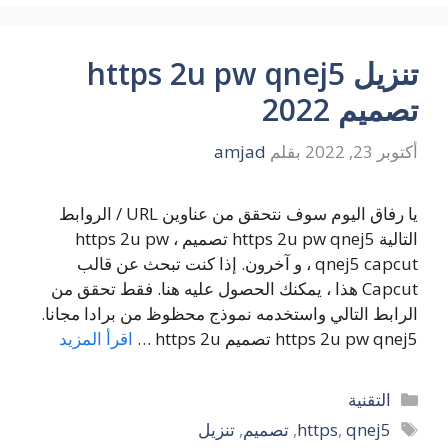
تنزيل https 2u pw qnej5
تصميم 2022
أكتوبر 23, 2022
بقلم
amjad
يا رفاق اليوم سوف نتحقق من عناوين URL / الروابط
التالية https 2u pw qnej5 تصميم ، https 2u pw
qnej5 capcut ، و آخرون. إذا كنت تبحث عن قالب
Capcut هذا ، يمكنك الحصول عليه هنا. فقط تحقق من
الرابط التالي واستخدمه نموذج محظوظ من برادا مجانا.
https 2u pw qnej5 تصميم https 2u …
اقرأ المزيد
التصنيفات
التقنية
الوسوم
qnej5
,
https
,
تصميم
,
تنزيل