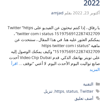
2022
أكتوبر 23, 2022
بقلم
amjad
يا رفاق ، إذا كنتم تبحثون عن الفيديو على Twitter “https
twitter com i status 1519756912287432709” ،
يمكنكم العثور عليه هنا. في هذا المقال ، سنتحدث عن
ماهية “https twitter com i status
1519756912287432709” وكيف يمكنك الوصول إليه
على تويتر بهاتفك الذكي. قدم Video Clip Dubai أحدث
صانع تواليت اليوم الأحدث اليوم. لا أعني “توقف …
اقرأ
المزيد
التصنيفات
التقنية
الوسوم
Twitter
,
status
,
https
,
تنزيل
أضف تعليق