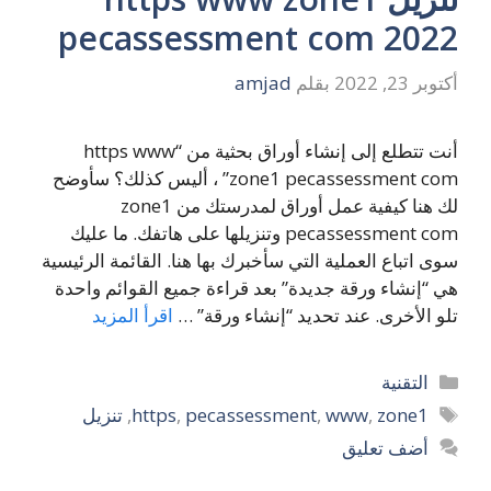
pecassessment com 2022
أكتوبر 23, 2022
بقلم
amjad
أنت تتطلع إلى إنشاء أوراق بحثية من “https www
zone1 pecassessment com” ، أليس كذلك؟ سأوضح
لك هنا كيفية عمل أوراق لمدرستك من zone1
pecassessment com وتنزيلها على هاتفك. ما عليك
سوى اتباع العملية التي سأخبرك بها هنا. القائمة الرئيسية
هي “إنشاء ورقة جديدة” بعد قراءة جميع القوائم واحدة
تلو الأخرى. عند تحديد “إنشاء ورقة” …
اقرأ المزيد
التصنيفات
التقنية
الوسوم
zone1
,
www
,
pecassessment
,
https
,
تنزيل
أضف تعليق