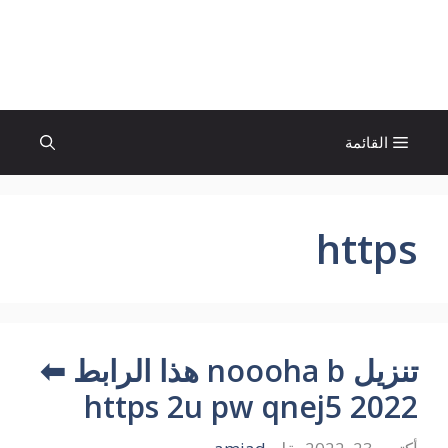
نتقل
لى
الإتجاة نيوز
لمحتوى
القائمة
https
تنزيل noooha b هذا الرابط ⬅
https 2u pw qnej5 2022