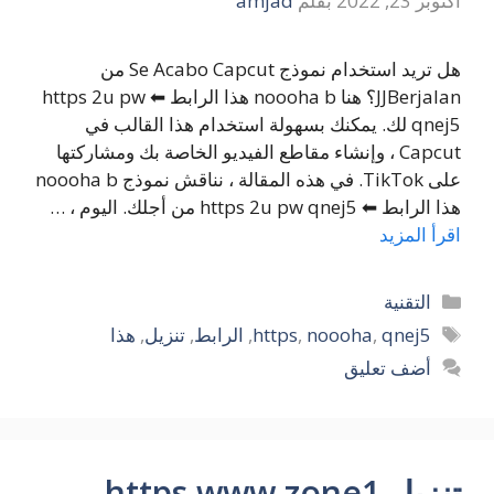
أكتوبر 23, 2022
بقلم
amjad
هل تريد استخدام نموذج Se Acabo Capcut من
JJBerjalan؟ هنا noooha b هذا الرابط ⬅ https 2u pw
qnej5 لك. يمكنك بسهولة استخدام هذا القالب في
Capcut ، وإنشاء مقاطع الفيديو الخاصة بك ومشاركتها
على TikTok. في هذه المقالة ، نناقش نموذج noooha b
هذا الرابط ⬅ https 2u pw qnej5 من أجلك. اليوم ، …
اقرأ المزيد
التصنيفات
التقنية
الوسوم
qnej5
,
noooha
,
https
,
الرابط
,
تنزيل
,
هذا
أضف تعليق
تنزيل https www zone1