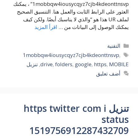
1mobbqw4iousycqyz7cjb4kdeonttnsvp” ، يمكنك
العثور على الرابط الثابت والعمل هنا. التنسيق الصحيح
لملف UR هذا هو “والذي لا يناسبك أيضًا. ولكن كيف
يمكنك الوصول إلى البيانات من …
اقرأ المزيد
التصنيفات
التقنية
الوسوم
1mobbqw4iousycqyz7cjb4kdeonttnsvp
,
MOBILE
,
https
,
google
,
folders
,
drive
,
تنزيل
أضف تعليق
تنزيل https twitter com i
status
1519756912287432709