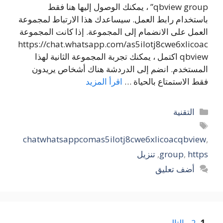
qbview group” ، يمكنك الوصول إليها هنا فقط
باستخدام رابط العمل. سيساعدك هذا الارتباط لمجموعة
العمل على الانضمام إلى المجموعة. إذا كانت المجموعة
https://chat.whatsapp.com/as5ilotj8cwe6xlicoac
qbview اكتمل ، يمكنك تجربة المجموعة الثانية لهذا
المستخدم. انضم إلى الدردشة هناك أشخاص يريدون
فقط الاستمتاع بالحياة …
اقرأ المزيد
التصنيفات
التقنية
الوسوم
chatwhatsappcomas5ilotj8cwe6xlicoacqbview
,
https
,
group
,
تنزيل
أضف تعليق
Page
Page
1
2
التالي
→