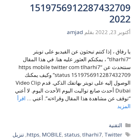
1519756912287432709
2022
أكتوبر 23, 2022
بقلم
amjad
يا رفاق ، إذا كنتم تبحثون عن الفيديو على تويتر
“tlharhi7” ، يمكنكم العثور عليه هنا. في هذا المقال
سنتحدث عن “https mobile twitter com tlharhi7
status 1519756912287432709” وكيف يمكنك
الوصول إليه على تويتر بهاتفك الذكي. قدم Video Clip
Dubai أحدث صانع تواليت اليوم الأحدث اليوم. لا أعني
“توقف عن مشاهدة هذا المقال وقراءته”. أعني …
اقرأ
المزيد
التصنيفات
التقنية
الوسوم
Twitter
,
tlharhi7
,
status
,
MOBILE
,
https
,
تنزيل