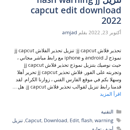
capcut edit download
2022
أكتوبر 23, 2022
بقلم
amjad
تحذير فلاش jj capcut: تنزيل تحذير الفلاش jj capcut
نموذج لـ android و iphone مع رابط مباشر مجاني ،
حيث نوصيك بتنزيل نموذج تحذير فلاش jj capcut
وتجربته على الفور. فلاش تحذير jj capcut تحرير أهلا
وسهلا بكم في موقع الفارس الفني ، زوارنا الكرام. لقد
قدمنا ​​رابط تنزيل لقوالب تحذير فلاش jj capcut. هل …
اقرأ المزيد
التصنيفات
التقنية
الوسوم
warning
,
flash
,
Edit
,
Download
,
Capcut
,
تنزيل
أضف تعليق