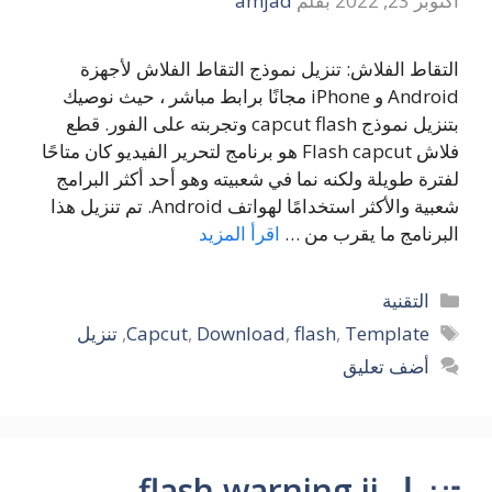
أكتوبر 23, 2022
بقلم
amjad
التقاط الفلاش: تنزيل نموذج التقاط الفلاش لأجهزة
Android و iPhone مجانًا برابط مباشر ، حيث نوصيك
بتنزيل نموذج capcut flash وتجربته على الفور. قطع
فلاش Flash capcut هو برنامج لتحرير الفيديو كان متاحًا
لفترة طويلة ولكنه نما في شعبيته وهو أحد أكثر البرامج
شعبية والأكثر استخدامًا لهواتف Android. تم تنزيل هذا
البرنامج ما يقرب من …
اقرأ المزيد
التصنيفات
التقنية
الوسوم
Template
,
flash
,
Download
,
Capcut
,
تنزيل
أضف تعليق
تنزيل flash warning jj