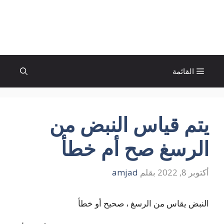
نتقل
لى
الإتجاة نيوز
لمحتوى
القائمة
يتم قياس النبض من
الرسغ صح أم خطأ
أكتوبر 8, 2022
بقلم
amjad
النبض يقاس من الرسغ ، صحيح أو خطأ