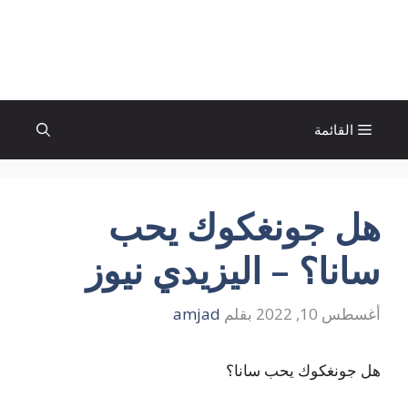
نتقل
لى
الإتجاة نيوز
لمحتوى
القائمة
هل جونغكوك يحب
سانا؟ – اليزيدي نيوز
أغسطس 10, 2022
بقلم
amjad
هل جونغكوك يحب سانا؟