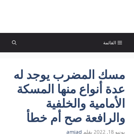
نتقل
لى
الإتجاة نيوز
لمحتوى
القائمة
مسك المضرب يوجد له
عدة أنواع منها المسكة
الأمامية والخلفية
والرافعة صح أم خطأ
يونيو 18, 2022
بقلم
amjad