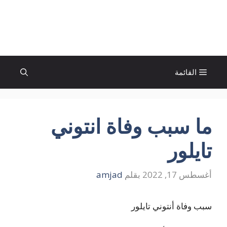
نتقل
لى
الإتجاة نيوز
لمحتوى
القائمة
ما سبب وفاة انتوني
تايلور
أغسطس 17, 2022
بقلم
amjad
سبب وفاة أنتوني تايلور