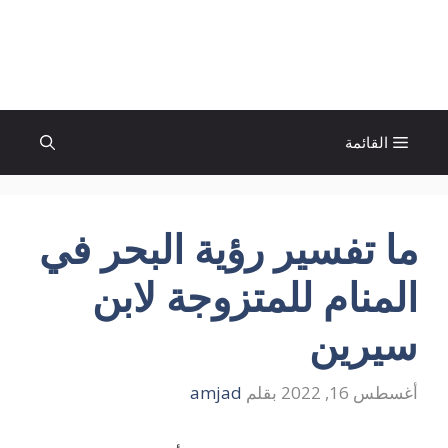
نتقل
لى
الإتجاة نيوز
لمحتوى
القائمة
ما تفسير رؤية البحر في
المنام للمتزوجة لابن
سيرين
أغسطس 16, 2022
بقلم
amjad