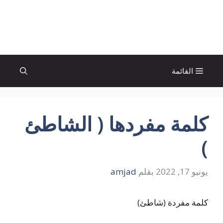
نتقل
لى
الإتجاة نيوز
لمحتوى
القائمة
كلمة مفردها ( الشاطئ
)
يونيو 17, 2022
بقلم
amjad
كلمة مفردة (شاطئ)