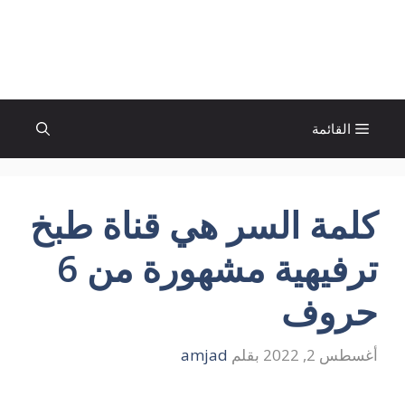
نتقل
لى
الإتجاة نيوز
لمحتوى
القائمة
كلمة السر هي قناة طبخ
ترفيهية مشهورة من 6
حروف
أغسطس 2, 2022
بقلم
amjad