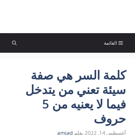
نتقل
لى
الإتجاة نيوز
لمحتوى
القائمة
كلمة السر هي صفة
سيئة تعني من يتدخل
فيما لا يعنيه من 5
حروف
أغسطس 14, 2022
بقلم
amjad