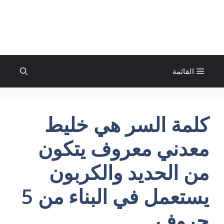
نتقل
لى
الإتجاة نيوز
لمحتوى
القائمة
كلمة السر هي خليط
معدني معروف يتكون
من الحديد والكربون
يستعمل في البناء من 5
حروف