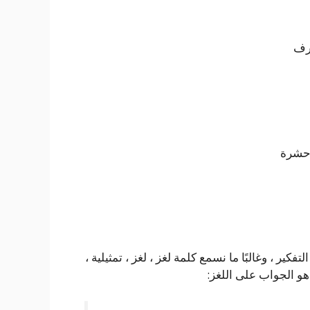
ير ، وغالبًا ما نسمع كلمة لغز ، لغز ، تمثيلية ،
 هو الجواب على اللغز: