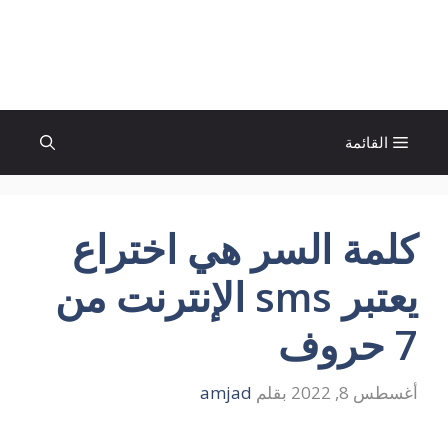
نتقل
لى
الإتجاة نيوز
لمحتوى
القائمة
كلمة السر هي اختراع
يعتبر sms الإنترنت من
7 حروف
أغسطس 8, 2022
بقلم
amjad