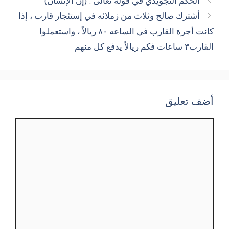
الحكم التجويدي في قوله تعالى : (إن الإنسان)
أشترك صالح وثلاث من زملائه في إستئجار قارب ، إذا
كانت أجرة القارب في الساعه ٨٠ ريالاً ، واستعملوا
القارب٣ ساعات فكم ريالاً يدفع كل منهم
أضف تعليق
تعليق