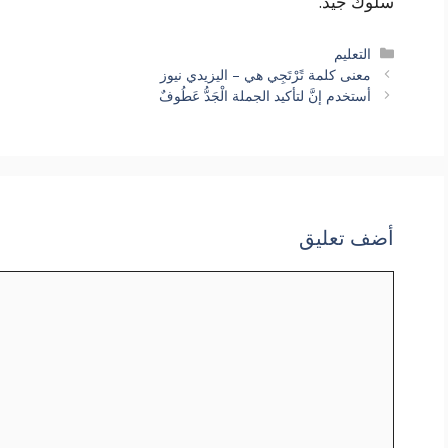
سلوك جيد.
التصنيفات
التعليم
معنى كلمة تًرْتَجِي هي – اليزيدي نيوز
أستخدم إنَّ لتأكيد الجملة الْجَدُّ عَطُوفٌ
أضف تعليق
تعليق