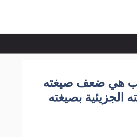
ركب هي ضعف صيغته
ه الجزيئية بصيغته