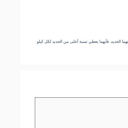
تيت ( Fe3O4 ) خامان يستخرج منهما الحديد. فأيهما يعطي نسبة أعلى من الحديد لكل كيلو