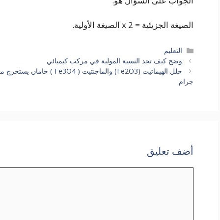
الجواب على السؤال هو:
الصيغة الجزيئية = x 2 الصيغة الأولية.
التصنيفات
التعليم
وضح كيف تجد النسبة المولية في مركب كيميائي
حلل الهيماتيت (Fe2O3) والماجن
جرام
أضف تعليق
تعليق