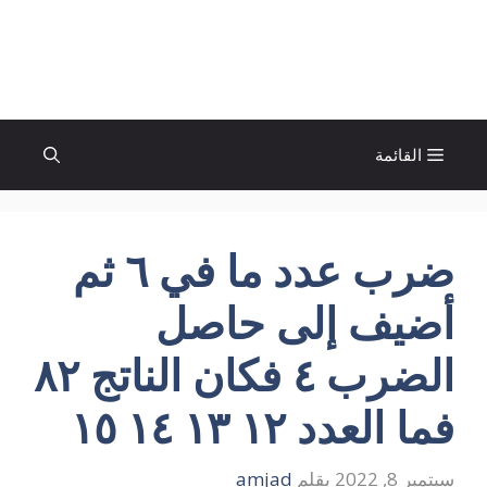
نتقل
لى
الإتجاة نيوز
لمحتوى
القائمة
ضرب عدد ما في ٦ ثم
أضيف إلى حاصل
الضرب ٤ فكان الناتج ٨٢
فما العدد ١٢ ١٣ ١٤ ١٥
سبتمبر 8, 2022
بقلم
amjad