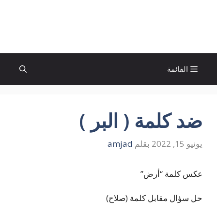
نتقل
لى
الإتجاة نيوز
لمحتوى
القائمة
ضد كلمة ( البر )
يونيو 15, 2022
بقلم
amjad
عكس كلمة “أرض”
حل سؤال مقابل كلمة (صلاح)