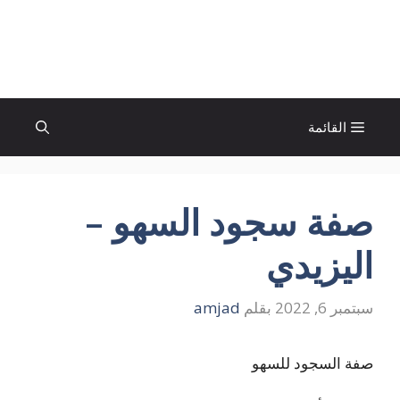
نتقل
لى
الإتجاة نيوز
لمحتوى
القائمة
صفة سجود السهو –
اليزيدي
سبتمبر 6, 2022
بقلم
amjad
صفة السجود للسهو