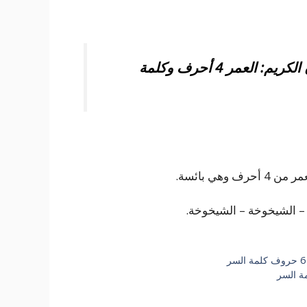
حل لغزًا يصف الشيخوخة المذكورة في القرآن الكريم: العمر 4 أحرف وكلمة
هي بائسة.
ب – الشيخوخة – الشيخوخة.