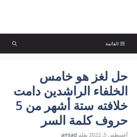
نتقل
لى
الإتجاة نيوز
لمحتوى
القائمة
حل لغز هو خامس
الخلفاء الراشدين دامت
خلافته ستة أشهر من 5
حروف كلمة السر
أغسطس 5, 2022
بقلم
amjad