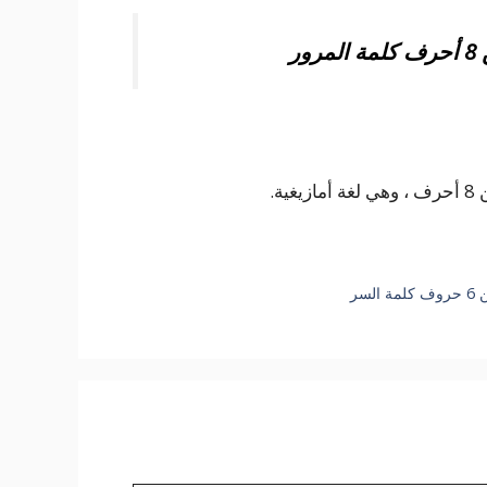
ر
ة.
سر