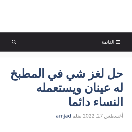
نتقل
لى
الإتجاة نيوز
لمحتوى
القائمة
حل لغز شي في المطبخ
له عينان ويستعمله
النساء دائما
أغسطس 27, 2022
بقلم
amjad