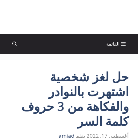
نتقل
لى
الإتجاة نيوز
لمحتوى
القائمة
حل لغز شخصية
اشتهرت بالنوادر
والفكاهة من 3 حروف
كلمة السر
أغسطس 17, 2022
بقلم
amjad