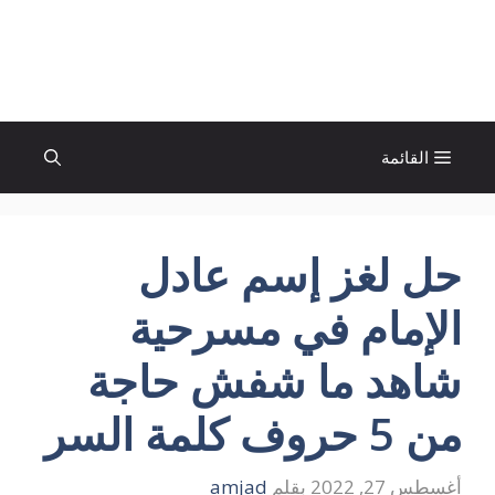
نتقل
لى
الإتجاة نيوز
لمحتوى
القائمة
حل لغز إسم عادل
الإمام في مسرحية
شاهد ما شفش حاجة
من 5 حروف كلمة السر
أغسطس 27, 2022
بقلم
amjad