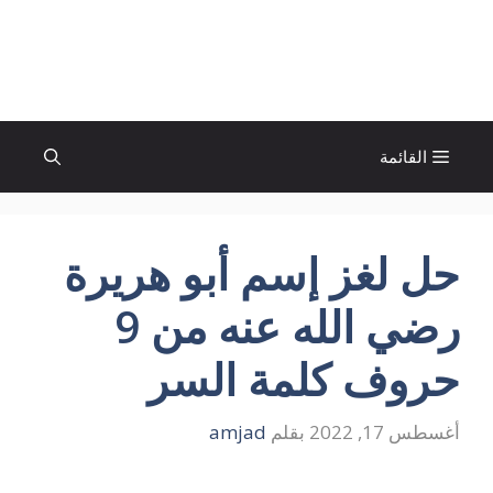
نتقل
لى
الإتجاة نيوز
لمحتوى
القائمة
حل لغز إسم أبو هريرة
رضي الله عنه من 9
حروف كلمة السر
أغسطس 17, 2022
بقلم
amjad