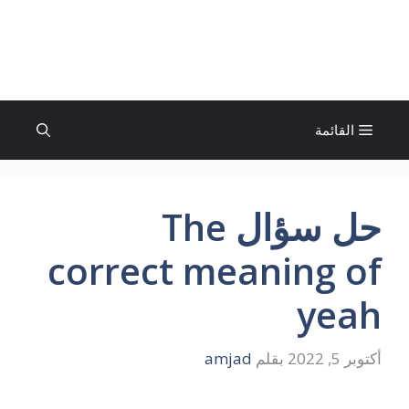
نتقل
لى
الإتجاة نيوز
لمحتوى
القائمة
حل سؤال The
correct meaning of
yeah
أكتوبر 5, 2022
بقلم
amjad