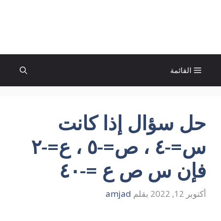
نتقل
لى
الإتجاة نيوز
لمحتوى
القائمة
حل سؤال إذا كانت
س=-٤ ، ص=-٥ ، ع=-٢
فإن س ص ع =-٤٠
أكتوبر 12, 2022
بقلم
amjad