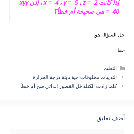
إذا كانت x = -4 ، y = -5 ، z = -2 ، إذن xyy
= -40 هي صحيحة أم خطأ؟
حل السؤال هو:
حقا.
التصنيفات
التعليم
الثدييات مخلوقات حية ثابتة درجة الحرارة
كلما زادت الكتلة قل القصور الذاتي صح أم خطأ
أضف تعليق
تعليق