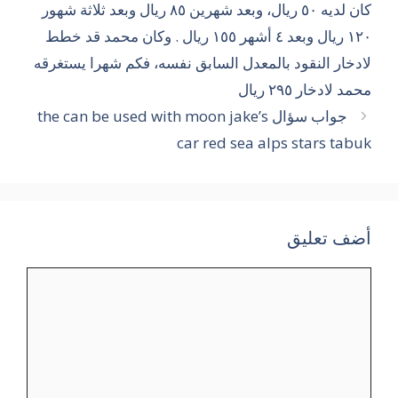
كان لديه ٥٠ ريال، وبعد شهرين ٨٥ ريال وبعد ثلاثة شهور
١٢٠ ريال وبعد ٤ أشهر ١٥٥ ريال . وكان محمد قد خطط
لادخار النقود بالمعدل السابق نفسه، فكم شهرا يستغرقه
محمد لادخار ٢٩٥ ريال
جواب سؤال the can be used with moon jake’s
car red sea alps stars tabuk
أضف تعليق
تعليق