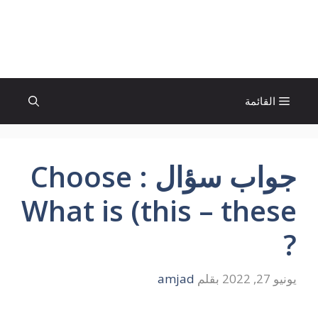
نتقل
لى
الإتجاة نيوز
لمحتوى
القائمة
جواب سؤال Choose :
What is (this – these
?
يونيو 27, 2022
بقلم
amjad