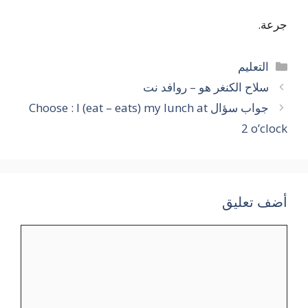
جرعة.
التصنيفات
التعليم
سلاح الكنغر هو – روافد نت
جواب سؤال Choose : I (eat – eats) my lunch at
2 o’clock
أضف تعليق
تعليق