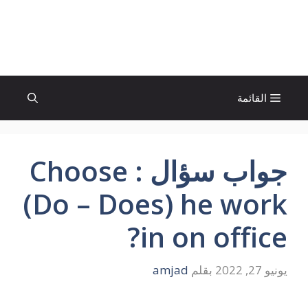
نتقل
لى
الإتجاة نيوز
لمحتوى
القائمة
جواب سؤال Choose :
(Do – Does) he work
in on office?
يونيو 27, 2022
بقلم
amjad