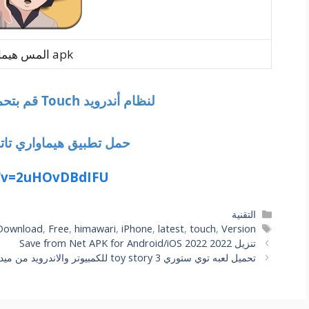
المس هيماواري apk
قم بتحميل تطبيق هيماواري Touch لنظام أندرويد
حمل تطبيق هيماواري تات
https://www.youtube.com/watch؟v=2uHOvDBdIFU
التصنيفات
التقنية
الوسوم
Download
,
Free
,
himawari
,
iPhone
,
latest
,
touch
,
Version
تنزيل Save from Net APK for Android/iOS 2022 2022
تحميل لعبه توي ستوري toy story 3 للكمبيوتر والاندرويد من ميديا فاير مباشر