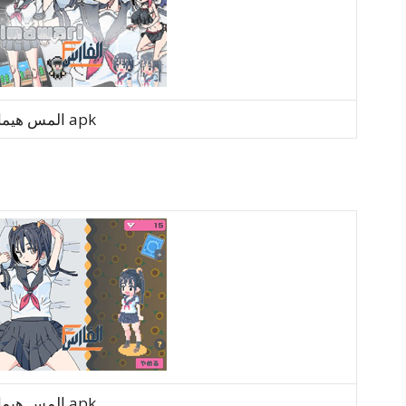
المس هيماواري apk
المس هيماواري apk