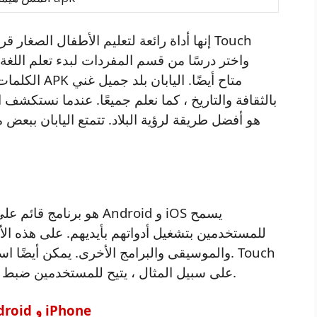
إنها أداة رائعة لتعليم الأطفال الصغار قراءة
الكلمات وترجم
بالثقافة والتاريخ ، كما نعلم جميعًا. عندما نستكشف ا
هو أفضل طريقة لرؤية البلاد. تتمتع اليابان ببعض
للمستخدمين بتشغيل أدواتهم بأيديهم. على هذه ال
والموسيقى والبرامج الأخرى. يمكن أيضًا استخدا
himawari apk ، على سبيل المثال ، يتيح للمستخدمين ضبط حجم أو سطوع شاشاتهم.
تنزيل Touch himawari apk لأجهزة Android و iPhone