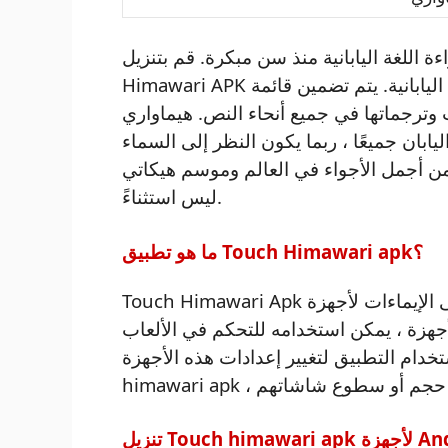
 اللغة اليابانية منذ سن مبكرة. قم بتنزيل Touch
Himawari APK واختر درسًا من قسم المفردات لبدء تعلم اللغة اليابانية. يتم تضمين قائمة
اتها في جميع أنحاء النص. هيماواري APK متاح أيضًا. اليابان بلد جميل غني
ليابان جميعًا ، ربما يكون النظر إلى السماء
 من أجمل الأجواء في العالم وموسم هيكاتي
ليس استثناءً.
ما هو تطبيق Touch Himawari apk؟
Touch Himawari Apk هو برنامج قائم على الإيماءات لأجهزة Android و iOS يسمح
أجهزة ، يمكن استخدامه للتحكم في الألعاب
م التطبيق لتغيير إعدادات هذه الأجهزة. Touch