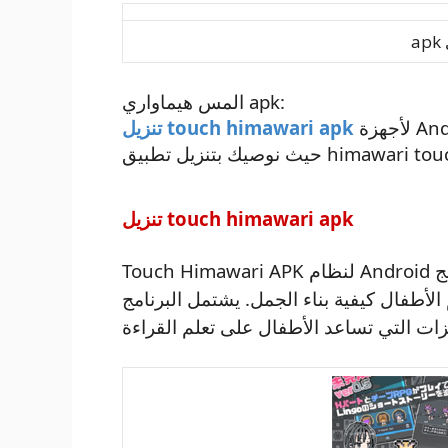
a
المس هيماواري apk:
لأجهزة Android و iPhone أحدث إصدار مجاني برابط مباشر ،
تنزيل touch himawari apk
تنزيل touch himawari apk
Touch Himawari APK لنظام Android هو تطبيق تعليمي شائع بين الأطفال. إنه برنامج
م الأطفال كيفية بناء الجمل. يشتمل البرنامج