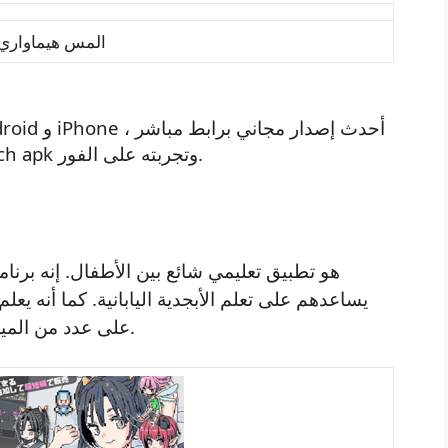
المس هيماواري pk
حيث نوصيك بتنزيل تطبيق himawari touch apk وتجربته على الفور.
يساعدهم على تعلم الأبجدية اليابانية. كما أنه يعل
على عدد من الميزات التي تساعد الأطفال على تعلم القراءة.