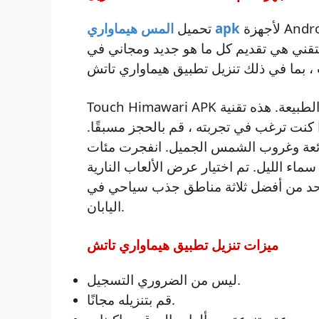
لأجهزة Android و iPhone برابط مباشر مجاني ، لأن إحدى
المس هيماواري apk
تحميل
لتقني هي تقديم كل ما هو جديد ومجاني في
Touch Himawari APK تنزيل طريقة ممتعة للتعرف على بيئتنا وعجائب الطبيعة. هذه تقنية
 كنت ترغب في تجربته ، قم بالحجز مسبقًا.
لرائعة وغروب الشمس الجميل. انفجرت مئات
سماء الليل. تم اختيار عرض الألعاب النارية
احد من أفضل ثلاثة مناطق جذب سياحي في
اليابان.
ميزات تنزيل تطبيق هيماواري تاتش
ليس من الضروري التسجيل.
قم بتنزيله مجانًا.