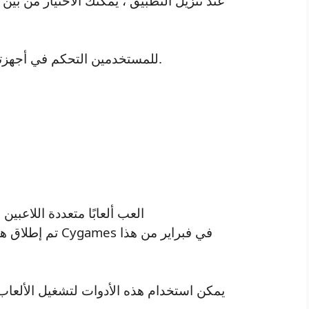
عند تنزيل التطبيق ، يمكنك الاختيار من بي
يتيح Touch Himawari APK للمستخدمين التحكم في أجهزتهم بالإيماءات.
العب ألعابًا متعددة اللاعبين م
تم إطلاق هذا الت
يمكن استخدام هذه الأدوات لتشغيل الألعاب