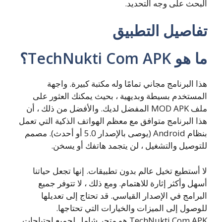
البحث على وجه التحديد.
تفاصيل التطبيق
ما هو TechNukti Com APK؟
هذا البرنامج مجاني تمامًا وله مكتبة كبيرة. واجهة
المستخدم بسيطة وبديهية ، بحيث يمكنك العثور على
ملف MOD APK المفضل لديك. والأفضل من ذلك ، أن
هذا البرنامج متوافق مع معظم الهواتف الذكية التي تعمل
بنظام Android (يوصى بالإصدار 5.0 أو أحدث). مصمم
للتوصيل والتشغيل ، لن يتجمد هاتفك أو يسخن.
لا أستطيع تخيل عالم بدون تطبيقات. إنها تجعل حياتنا
أسهل وأكثر إثارة للاهتمام. ومع ذلك ، لا تتوفر جميع
البرامج في الإصدار القياسي. قد تحتاج إلى تعديلها
للوصول إلى الميزات والخيارات التي تحتاجها.
TechNukti Com APK هو متجر شامل لجميع احتياجات