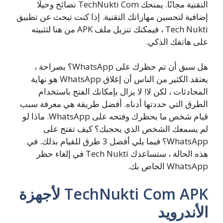
التقنية مجانًا. يمنحك TechNukti Com نصائح وحيلًا
إضافية لتحسين مهاراتك التقنية. إذا كنت تبحث عن تطبيق
Tech Nukti ، فيمكنك تنزيل ملف APK من هنا لتثبيته
على هاتفك الذكي.
هل سبق أن تم حظرك على WhatsApp؟ بصراحة ،
يعتقد الكثير من الناس أن إغلاق WhatsApp هو نهاية
المحادثات ، لكن لا! لا يزال بإمكانك الفتح باستخدام
الطرق التي حددتها أدناه. أفضل طريقة هي معرفة سبب
قيام شخص ما بحظرك وفتحه على WhatsApp. ماذا لو
لم يسمعك الشخص الذي يحجبك؟ كيف تفتح على
WhatsApp؟ فيما يلي أفضل 3 طرق للقيام بذلك. في
هذه الحالة ، ستساعدك Tech Nukti في إلغاء حظر
WhatsApp الخاص بك.
TechNukti Com APK لأجهزة
الأندرويد