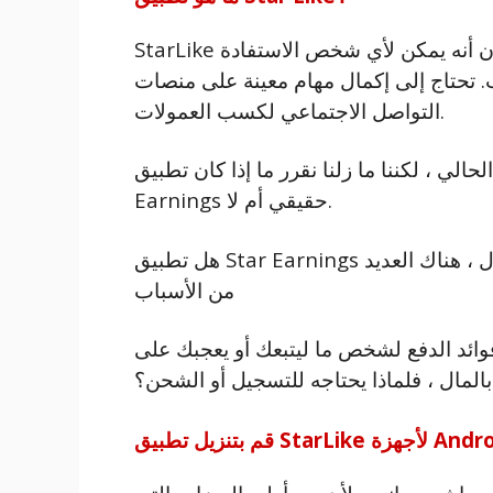
StarLike هو تطبيق دخل النجوم ، كما قد تكون سمعت. يؤكدون أنه يمكن لأي شخص الاستفادة
. تحتاج إلى إكمال مهام معينة على منصات
التواصل الاجتماعي لكسب العمولات.
، لكننا ما زلنا نقرر ما إذا كان تطبيق Star Lexi
Earnings حقيقي أم لا.
هل تطبيق Star Earnings آمن أم مزيف؟ لا على الإطلاق ، لا. على سبيل المثال ، هناك العديد
من الأسباب
فع لشخص ما ليتبعك أو يعجبك على Facebook أو Instagram.
ع بالمال ، فلماذا يحتاجه للتسجيل أو الشحن؟