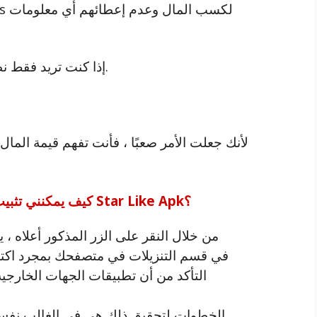
ننصحك بتجنب Star Like إذا كنت تريد فقط نظرة عامة موجزة.
لأنك جعلت الأمر صعبًا ، فأنت تفهم قيمة المال
على هاتفي الذي يعمل بنظام Android ، كيف يمكنني تثبيت Star Like Apk؟
من خلال النقر على الزر المذكور أعلاه ، 
التأكد من أن تطبيقات الجهات الخارجي
الخطوات لتحقيق ذلك هي في الغالب نفس ا