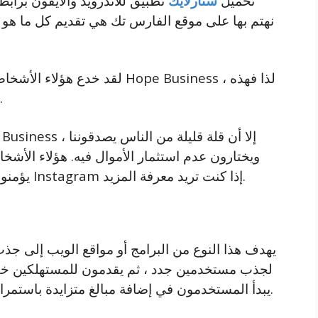
تحميل
ستارلايك
تطبيق للأندرويد والآيفون برابط
نهتم بها على موقع الفارس تك هي تقديم كل ما هو 
لقد خدع هؤلاء الأشخاص بالفعل 
ليست المرة الأولى التي يقومون فيها بذلك.
ويختارون عدم استثمار الأموال فيه. هؤلاء الأشخاص
يؤمنوا بنا فقدوا أموالهم وبياناتهم. اكتب إلينا على Instagram إذا كنت تريد معرفة المزيد.
يهدف هذا النوع من البرامج أو مواقع الويب إلى جذب
لجذب مستخدمين جدد ، ثم يقدمون للمستهلكين خططً
يبدأ المستخدمون في إضافة مبالغ متزايدة باستمرار. ثم يخرج المحتال من التطبيق بكل أمواله.