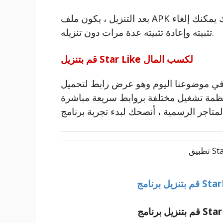
بعد التنزيل ، يكون ملف APK موجودًا على بطاقة الذاكرة / ذاكرة النظام. لذلك يمكنك إلغاء
تثبيته وإعادة تثبيته عدة مرات دون تنزيله.
قم بتنزيل Star Like لكسب المال
ا اليوم وهو عرض رابط لتحميل StarLike مجاناً من موقع الفارس
أنظمة تشغيل مختلفة بروابط سريعة مباشرة