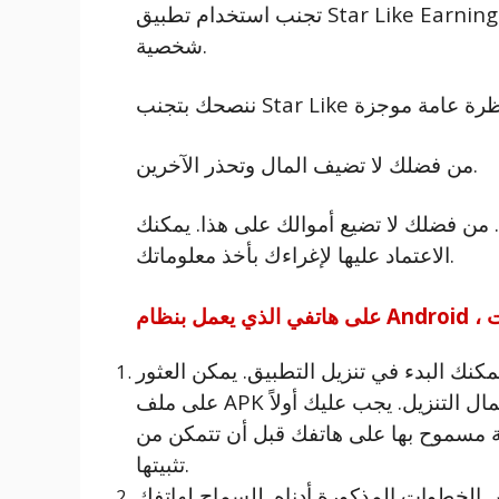
تجنب استخدام تطبيق Star Like Earnings لكسب المال وعدم إعطائهم أي معلومات
شخصية.
من فضلك لا تضيف المال وتحذر الآخرين.
. من فضلك لا تضيع أموالك على هذا. يمكنك
الاعتماد عليها لإغراءك بأخذ معلوماتك.
يمكنك البدء في تنزيل التطبيق. يمكن العثور
على ملف APK في قسم التنزيلات في متصفحك بمجرد اكتمال التنزيل. يجب عليك أولاً
ة مسموح بها على هاتفك قبل أن تتمكن من
تثبيتها.
لخطوات المذكورة أدناه. للسماح لهاتفك