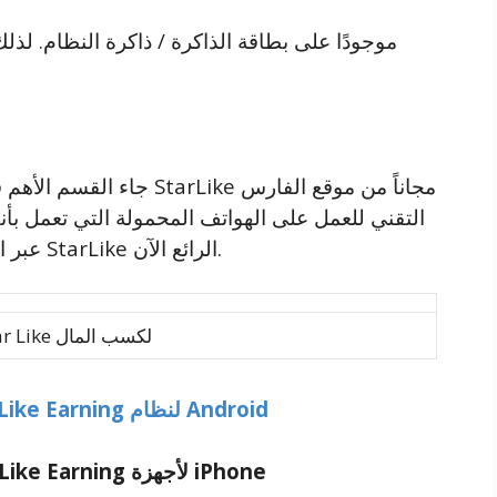
جاء القسم الأهم في موضوعن
التقني للعمل على الهواتف المحمولة التي تعمل ب
عبر المتاجر الرسمية ، أنصحك لبدء تجربة برنامج StarLike الرائع الآن.
تطبيق Star Like لكسب المال
قم بتنزيل برنامج StarLike Earning لنظام Android
قم بتنزيل برنامج StarLike Earning لأجهزة iPhone