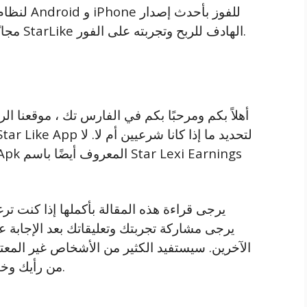
مجانًا برابط مباشر ، حيث نوصيك بتنزيل برنامج StarLike الهادف للربح وتجربته على الفور.
أهلاً بكم ومرحبًا بكم في الفارس تك ، موقعنا ا
يرجى قراءة هذه المقالة بأكملها إذا كنت ت
الآخرين. سيستفيد الكثير من الأشخاص غير المعتا
من رأيك وخبرتك. لذا ، أيها الأصدقاء ، لنبدأ هذا المنشور.