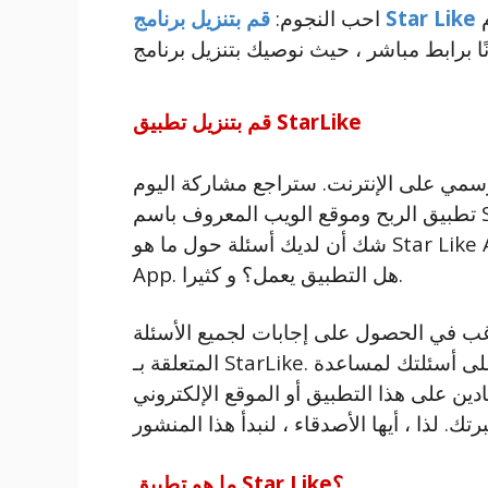
لنظام Android و iPhone للفوز بأحدث إصدار
قم بتنزيل برنامج Star Like
احب النجوم:
قم بتنزيل تطبيق StarLike
لرسمي على الإنترنت. ستراجع مشاركة اليوم
تطبيق الربح وموقع الويب المعروف باسم Star Like App لتحديد ما إذا كانا شرعيين أم لا. لا
شك أن لديك أسئلة حول ما هو Star Like Apk المعروف أيضًا باسم Star Lexi Earnings
App. هل التطبيق يعمل؟ و كثيرا.
رغب في الحصول على إجابات لجميع الأسئلة
المتعلقة بـ StarLike. يرجى مشاركة تجربتك وتعليقاتك بعد الإجابة على أسئلتك لمساعدة
دين على هذا التطبيق أو الموقع الإلكتروني
ما هو تطبيق Star Like؟