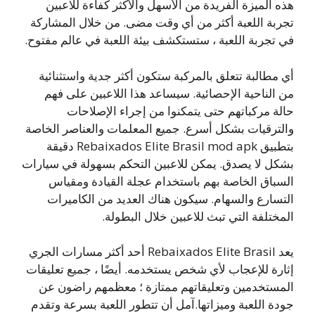
هذه الميزة الفريدة من الأسهل والأكثر كفاءة للاعبين
تجربة اللعبة أكثر من أي وقت مضى. من خلال المشاركة
في تجربة اللعبة ، ستستكشف بيئة اللعبة في عالم مفتوح.
أي مطالبة تتعلق بالمركبة ستكون أكثر جدية واستثنائية
من الناحية الإحصائية. سيساعد هذا اللاعبين على فهم
حالة مركباتهم حتى يتمكنوا من إجراء الإصلاحات
والترقيات بشكل أسرع. جميع المعلمات والعناصر الخاصة
بتطبيق Rebaixados Elite Brasil mod apk دقيقة
بشكل لا يصدق. يمكن للاعبين التحكم بسهولة في سيارات
السباق الخاصة بهم باستخدام عجلة القيادة ومقياس
التسارع والسهام. سيكون هناك العديد من الكاميرات
المختلفة التي تبث للاعبين خلال البطولة.
يعد Rebaixados Elite Brasil أحد أكثر مسارات الجري
إثارة للإعجاب لأي شخص يستخدمه. أيضًا ، جميع تعليقات
المستخدمين وتعليقاتهم ممتازة ؛ معظمهم راضون عن
جودة اللعبة وميزاتها.آمل أن تتطور اللعبة بسرعة وتقدم