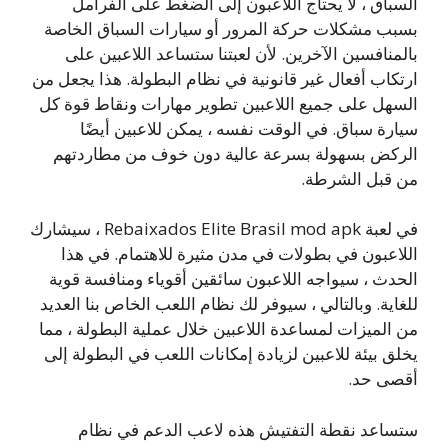
السباق ، لا يحتاج اللاعبون إلى الضغط على الفرامل
بسبب مشكلات حركة المرور أو سيارات السباق الخاصة
بالمنافسين الآخرين. لأن لعبتنا ستساعد اللاعبين على
ارتكاب أفعال غير قانونية في نظام البطولة. هذا يجعل من
السهل على جميع اللاعبين تطوير مهارات ونقاط قوة كل
سيارة سباق. في الوقت نفسه ، يمكن للاعبين أيضًا
الركض بسهولة بسرعة عالية دون خوف من مطاردتهم
من قبل الشرطة.
في لعبة Rebaixados Elite Brasil mod apk ، سيشارك
اللاعبون في بطولات في مدن مثيرة للاهتمام. في هذا
الحدث ، سيواجه اللاعبون سائقين أقوياء ومنافسة قوية
للغاية. وبالتالي ، سيوفر لك نظام اللعب الخاص بنا العديد
من الميزات لمساعدة اللاعبين خلال عملية البطولة ، مما
يخلق بيئة للاعبين لزيادة إمكانات اللعب في البطولة إلى
أقصى حد.
ستساعد نقطة التفتيش هذه لاعب الدعم في نظام