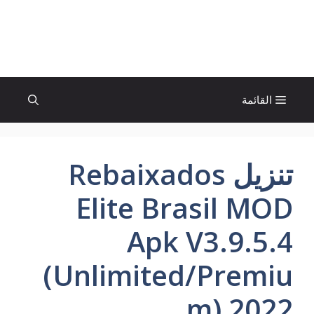
نتقل
لى
الإتجاة نيوز
لمحتوى
القائمة
تنزيل Rebaixados
Elite Brasil MOD
Apk V3.9.5.4
(Unlimited/Premiu
m) 2022