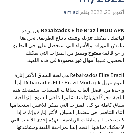
أكتوبر 23, 2022
بقلم
amjad
Rebaixados Elite Brazil MOD APK
هل يوجد
لهاتفك ، يمكنك تنزيله وتثبيته باتباع الطريقة. نحن هنا
نناقش الميزات والأشياء التي ستحصل عليها في التطبيق.
راجع قائمة
مفتوح ومميز
من الميزات التي يمكنك
الحصول عليها
أموال غير محدودة
في هذه اللعبة.
Rebaixados Elite Brazil هي لعبة السباق الأكثر إثارة
اليوم تنزيل Rebaixados Elite Brazil Mod apk. إنها
واحدة من أفضل ألعاب سباقات المنصات. ستمنحك هذه
اللعبة محركًا فيزيائيًا متقدمًا ورائدًا في السوق. إنها لعبة
سباق كاملة مع كل الميزات التي يمكن للاعبين استخدامها
أثناء التنافس في مضمار السباق الأكثر إثارة وإثارة. إذا
كنت تحب المسابقات الرياضية ، فهذه إحدى الألعاب التي
لا يمكنك تجاهلها. انضم إلينا لمراجعة اللعبة ومشاهدتها