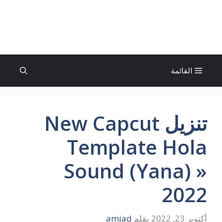
نتقل
لى
الإتجاة نيوز
لمحتوى
القائمة
تنزيل New Capcut
Template Hola
Sound (Yana) »
2022
أكتوبر 23, 2022
بقلم
amjad