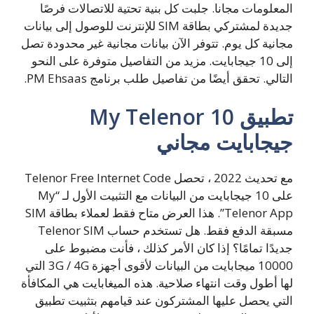
المعلومات مجانا. جلبت كل بنية تحتية للاتصالات فرصًا
جديدة لمشتركي بطاقة SIM للإنترنت للوصول إلى بيانات
مجانية كل يوم. تتوفر الآن بيانات مجانية غير محدودة تصل
إلى 10 جيجابايت. مزيد من التفاصيل متوفرة على النحو
التالي. تحقق أيضًا من تفاصيل طلب برنامج PM Ehsaas.
تطبيق My Telenor 10
جيجابايت مجاني
مع تحديث 2022 ، تحصل Telenor Free Internet Code
على 10 جيجابايت من البيانات مع التثبيت الأول لـ “My
Telenor App”. هذا العرض متاح فقط لعملاء بطاقة SIM
مسبقة الدفع فقط. هل تستخدم حساب Telenor SIM
جديدًا تمامًا؟ إذا كان الأمر كذلك ، فأنت مضبوط على
10000 ميجابايت من البيانات لأقوى أجهزة 3G / 4G التي
لها أطول وقت انتهاء صلاحية. هذه الميغابايت هي المكافأة
التي يحصل عليها المشتركون عند قيامهم بتثبيت تطبيق