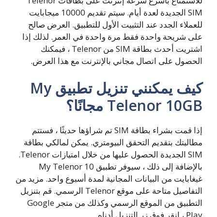
للاستمتاع بأسرع سرعة إنترنت على بطاقات Telenor
SIM الجديدة لعدة أيام. سيتم تقديم 10000 ميجابايت
للعملاء الجدد عند التثبيت الأول للتطبيق. العرض صالح
على شريحة واحدة فقط مرة واحدة في العمر. لذلك إذا
اشتريت أحدث بطاقة SIM من Telenor ، فيمكنك
الحصول على اتصال مجاني بالإنترنت مع هذا العرض.
كيف يمكنني تنزيل تطبيق My
Telenor 10GB مجانًا؟
إذا قمت بشراء بطاقة SIM تم شراؤها حديثًا ، فستتم
مطالبتك بتقديم التحقق البيومتري. يمكن لمالكي بطاقة
SIM الجديدة الحصول عليها من خلال امتيازات Telenor.
بالإضافة إلى ذلك ، سيوفر تطبيق My Telenor 10
غيغابايت من البيانات المجانية لمدة أسبوع واحد. مزيد من
التفاصيل متاحة على موقع Telenor الرسمي. قم بتنزيل
التطبيق من الموقع الرسمي وكذلك من متجر Google
Play ، انقر فوق زر التنزيل أدناه.