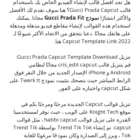
هل تجد أفضل قالب لإنشاء الفيديو الخاص بك باستخدام
قالب Gucci Prada Capcut؟ هنا سوف نقدم لك الأفضل
والأكثر انتشارًا
نموذج Gucci Prada Fit
مجانا. يمكنك
استخدام هذه القوالب لإنشاء مقاطع فيديو مذهلة ومذهلة
على هاتفك مجانًا. دعنا نتحقق من الاتجاه الأكثر شيوعًا لـ
Capcut Template Link 2022 هنا.
تنزيل Gucci Prada Capcut Template Download:
قم بتنزيل قالب cris_edit capcut مجانًا لنظامي
Android و iPhone الإصدار الجديد من خلال النقر فوق
الرابط المباشر حيث ننصحك بتثبيت نموذج Twerk It على
شكل capcut واختباره على الفور.
تنزيل قوالب Capcut الجديدة مرحبًا ومرحبًا بكم في
موقع Knight Tech على الويب ، حيث نوفر لمستخدمينا
القدرة على تنزيل قوالب habbi capcut ، مثل قوالب
capcut. تم إنشاء Trend Tik Tok بواسطة Trend Tik
Tok ، وبرز إلى الصدارة وكان نموذجًا مرغوبًا للغاية