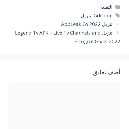
التصنيفات
التقنية
الوسوم
Gdcolon
,
تنزيل
تنزيل AppLeak Co 2022
تنزيل Legend Tv APK – Live Tv Channels and
Ertugrul Ghazi 2022
أضف تعليق
تعليق