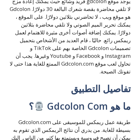
يوجد موقع gdcolon فريد وشائع حيث يمكنك إعادة مزج
لا تلقي محاضرة بقصة شعرك البالغة 30 دولارًا. Gdcolon
هو موقع ويب ، لا تحاضرني بثلاثين دولارًا. على الموقع ،
يمكنك تحرير الميم الصوتي ولا تلقي محاضرة بثلاثين
دولارًا. يمكنك إضافة أصوات أخرى مثيرة للاهتمام لعمل
ريمكس رائع. حاليًا ، قام العديد من الأشخاص بتحميل
تصميمات Gdcolon الخاصة بهم على TikTok و
Instagram و Facebook و Youtube وغيرها. يجب أن
تحاول لعب موقع Gdcolon.com الممتع للغاية هذا حتى لا
تفوتك الصيحة.
تفاصيل التطبيق
ما هو Gdcolon Com
؟
طريقة عمل ريمكس للموسيقى على Gdcolon.com
بسيطة للغاية. من يدري أن نتائج الريمكس الذي تقوم به
يمكن أن تصبح فيروسية ويستمتع بها كثير من الناس. إليك