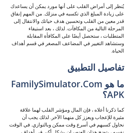
يُنظر إلى أمراض القلب على أنها مورد يمكن أن يساعدك
على زيادة المبلغ الذي تكسبه في منزلك. من المهم إنفاق
قدر معين من القلب وتحسين هدف حياتك والانتقال إلى
المرحلة التالية من المكافآت. لذلك ، بعد استيفاء
المتطلبات ، ستحصل أيضًا على المكافأة المقابلة
وستشاهد التغيير في المضاعف المصغر في قسم أهداف
الحياة.
تفاصيل التطبيق
ما هو FamilySimulator.Com
APK؟
كما ذكرنا أعلاه ، فإن المال ومؤشر القلب لهما علاقة
مثيرة للإعجاب ويعزز كل منهما الآخر. لذلك يجب أن
نحاول كسبهم في أسرع وقت ممكن وبالتوازي. في الوقت
نفسه ، يتضح هذان العنصران بشكل أكبر في أهداف