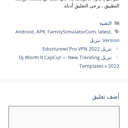
التطبيق ، يرجى التعليق أدناه.
التصنيفات
التقنية
الوسوم
Android
,
APK
,
FamilySimulatorCom
,
latest
,
Version
,
تنزيل
تنزيل Edoztunnel Pro VPN 2022
تنزيل Dj Worth It CapCut — New Trending
Templates » 2022
أضف تعليق
تعليق