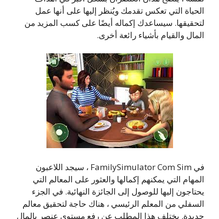
الحياة التي تعكس تقدمك ويُنظر إليها على أنها عمل
لتحقيقها. سيساعدك إكماله أيضًا على كسب المزيد من
المال والقيام بأشياء رائعة أخرى.
في FamilySimulator Com Sim ، سيجد اللاعبون
المهام التي يمكنهم إكمالها والعثور على المعالم التي
يحتاجون إليها للوصول إلى الجائزة النهائية. في الجزء
السفلي من المعلم الرئيسي ، هناك حاجة لتحقيق معالم
جديدة. يختلف هذا المطلب عن رفع مستوى عنصر بالمال