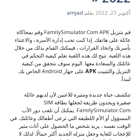
أكتوبر 23, 2022
بقلم
amjad
قم بتنزيل FamilySimulator.Com APK وقم بمحاكاة
عائلة على هاتفك. إذا كنت تحب إدارة الأسرة ، والاعتناء
بأسرتك واتخاذ القرارات ، فيمكنك القيام بذلك من خلال
هذه اللعبة. تتيح لك هذه اللعبة تعلم كيفية التحكم في
عائلتك والسعادة معها. اليوم سوف نتحقق من كيفية
التنزيل والتثبيت
APK
على جهاز Android الخاص بك.
لنبدأ.
تتكشف حياة جديدة ومثيرة للاعبين لأن لديهم عائلة
صغيرة ويجدون طريقة لجعلها بطاقة SIM
FamilySimulator Com. يمكنك أن تلعب دور الأب
المسؤول أو الأم اللطيفة التي ترعى أطفالك وعائلتك. في
الوقت نفسه ، يريد شخص ما الحصول على أثاث مثير
للإعجاب للغاية وجعل منزله الجديد أكثر جمالًا. لذلك لا