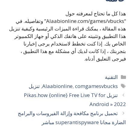
هذا كل ما تحتاج لمعرفته حول
“Alaabionline.com/games/vbucks” وتفاصيله. في
هذه المقالة ، يمكنك قراءة الميزات الرئيسية وكيفية تنزيل
هذا التطبيق وتثبيته على هاتفك الذكي أو جهاز الكمبيوتر
الخاص بك. إذا كنت تخطط لاستخدام يرجى إخبارنا
بتجربتك ، إذا كانت لديك أي مشكلة مع هذا التطبيق ،
فيرجى التعليق أدناه.
التصنيفات
التقنية
الوسوم
comgamesvbucks
,
Alaabionline
,
تنزيل
تنزيل Pikas.how {online} Free Live TV for
Android » 2022
تحميل برنامج مكافحة وإزالة الفيروسات والبرامج
الضارة مجانا superantispyware مباشر