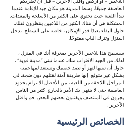
اللاعبين – أو اركض واقتل الآخرين – قبل أن تضربكم
العاصفة جميعًا. وسط المدينة هو مكان جيد للإقامة عندما
تبدأ اللعبة حيث تحتوي على الكثير من الأسلحة والمعدات.
المشكلة هي أن هناك الكثير من اللاعبين ينتظرون قتلك.
حاول البقاء بعيدًا قدر الإمكان ، خاصة على السطح. تدخل
المنزل وتترك الباب مفتوحًا.
سيسمح هذا للاعبين الآخرين بمعرفة أنك في المنزل ،
لذلك من الجيد الاقتراب منك. عندما تبني “مدينة قوية” ،
حاول أن تبنيها لتهز أو تصد خصمك وتستعد لمهاجمته
بشكل غير متوقع. إنها طريقة آمنة لقتلهم دون ضجة. في
المراحل اللاحقة من اللعبة ، من الأفضل الالتزام بحدود
العاصفة حتى لا ينتهي بك الأمر بالخارج. كثير من الناس
يجرون في المنتصف ويقتلون بعضهم البعض. قم واقتل
الآخرين.
الخصائص الرئيسية