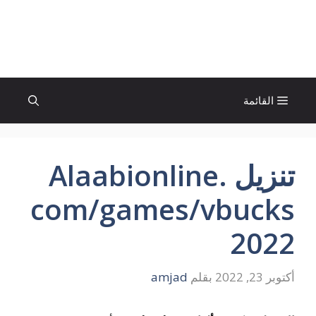
نتقل
لى
الإتجاة نيوز
لمحتوى
القائمة
تنزيل Alaabionline.
com/games/vbucks
2022
أكتوبر 23, 2022
بقلم
amjad