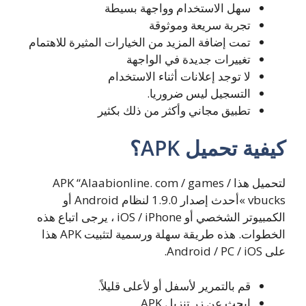
سهل الاستخدام وواجهة بسيطة
تجربة سريعة وموثوقة
تمت إضافة المزيد من الخيارات المثيرة للاهتمام
تغييرات جديدة في الواجهة
لا توجد إعلانات أثناء الاستخدام
التسجيل ليس ضروريا.
تطبيق مجاني وأكثر من ذلك بكثير
كيفية تحميل APK؟
لتحميل هذا APK “Alaabionline. com / games /
vbucks »أحدث إصدار 1.9.0 لنظام Android أو
الكمبيوتر الشخصي أو iOS / iPhone ، يرجى اتباع هذه
الخطوات. هذه طريقة سهلة ورسمية لتثبيت APK هذا
على Android / PC / iOS.
قم بالتمرير لأسفل أو لأعلى قليلاً.
ابحث عن زر تنزيل APK.