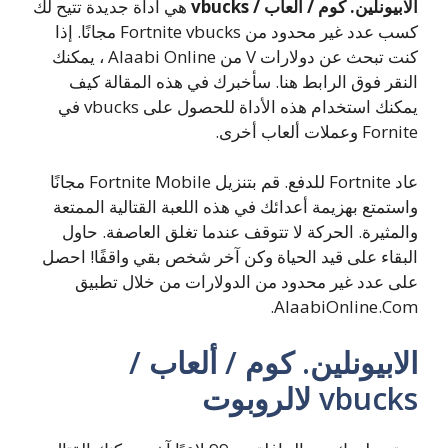
الابيونلين. كوم / ألعاب / vbucks
هي أداة جديدة تتيح لك
كسب عدد غير محدود من Fortnite vbucks مجانًا. إذا
كنت تبحث عن دولارات V من Alaabi Online ، يمكنك
النقر فوق الرابط هنا. سأخبرك في هذه المقالة كيف
يمكنك استخدام هذه الأداة للحصول على vbucks في
Fornite وعملات ألعاب أخرى.
عاد Fortnite للدفع. قم بتنزيل Fortnite Mobile مجانًا
واستمتع بهزيمة أعدائك في هذه اللعبة القتالية الممتعة
والمثيرة. الحركة لا تتوقف عندما تغلق العاصفة. حاول
البقاء على قيد الحياة وكن آخر شخص بقي واقفًا! احصل
على عدد غير محدود من الدولارات من خلال تطبيق
AlaabiOnline.Com.
الابيونلين. كوم / ألعاب /
vbucks لالروبوت