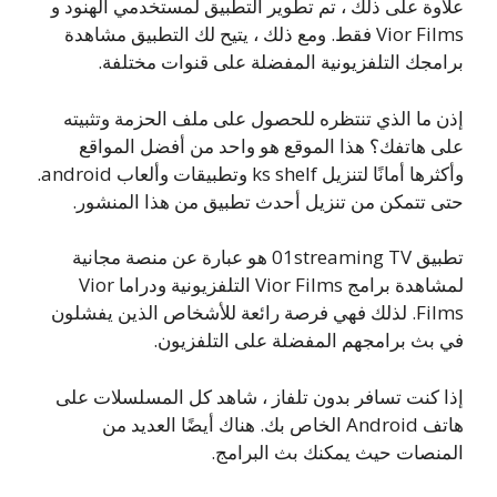
علاوة على ذلك ، تم تطوير التطبيق لمستخدمي الهنود و
Vior Films فقط. ومع ذلك ، يتيح لك التطبيق مشاهدة
برامجك التلفزيونية المفضلة على قنوات مختلفة.
إذن ما الذي تنتظره للحصول على ملف الحزمة وتثبيته
على هاتفك؟ هذا الموقع هو واحد من أفضل المواقع
وأكثرها أمانًا لتنزيل ks shelf وتطبيقات وألعاب android.
حتى تتمكن من تنزيل أحدث تطبيق من هذا المنشور.
تطبيق 01streaming TV هو عبارة عن منصة مجانية
لمشاهدة برامج Vior Films التلفزيونية ودراما Vior
Films. لذلك فهي فرصة رائعة للأشخاص الذين يفشلون
في بث برامجهم المفضلة على التلفزيون.
إذا كنت تسافر بدون تلفاز ، شاهد كل المسلسلات على
هاتف Android الخاص بك. هناك أيضًا العديد من
المنصات حيث يمكنك بث البرامج.