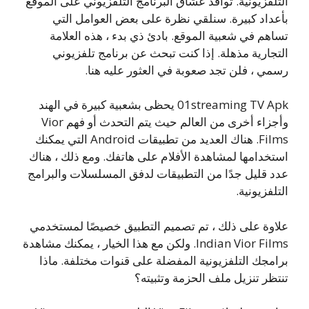
التلفزيونية. توافد عشاق البرنامج التلفزيوني على الموقع
بأعداد كبيرة. سنلقي نظرة على بعض العوامل التي
تساهم في شعبية الموقع. بادئ ذي بدء ، هذه العلامة
التجارية مذهلة. إذا كنت تبحث عن برنامج تلفزيوني
رسمي ، فلن تجد صعوبة في العثور عليه هنا.
01streaming TV Apk يحظى بشعبية كبيرة في الهند
وأجزاء أخرى من العالم حيث يتم التحدث أو فهم Vior
Films. هناك العديد من تطبيقات Android التي يمكنك
استخدامها لمشاهدة الأفلام على هاتفك. ومع ذلك ، هناك
عدد قليل جدًا من التطبيقات لدفق المسلسلات والبرامج
التلفزيونية.
علاوة على ذلك ، تم تصميم التطبيق خصيصًا لمستخدمي
Indian Vior Films. ولكن مع هذا الخيار ، يمكنك مشاهدة
برامجك التلفزيونية المفضلة على قنوات مختلفة. ماذا
تنتظر تنزيل ملف الحزمة وتثبيته؟