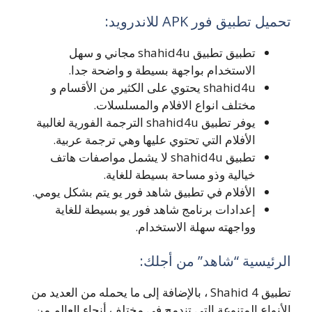
تحميل تطبيق فور APK للاندرويد:
تطبيق تطبيق shahid4u مجاني و سهل
الاستخدام بواجهة بسيطة و واضحة جدا.
shahid4u يحتوي على الكثير من الأقسام و
مختلف انواع الافلام والمسلسلات.
يوفر تطبيق shahid4u الترجمة الفورية لغالبية
الأفلام التي تحتوي عليها وهي ترجمة عربية.
تطبيق shahid4u لا يشمل مواصفات هاتف
خيالية وذو مساحة بسيطة للغاية.
الأفلام في تطبيق شاهد فور يو يتم بشكل يومي.
إعدادات برنامج شاهد فور يو بسيطة للغاية
وواجهته سهلة الاستخدام.
الرئيسية “شاهد” من أجلك:
تطبيق Shahid 4 ، بالإضافة إلى ما يحمله من العديد من
الأنواع المتنوعة التي تندمج في مختلف أنحاء العالم من