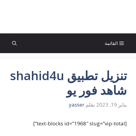
نتقل
لى
الإتجاة نيوز
لمحتوى
القائمة
تنزيل تطبيق shahid4u
شاهد فور يو
يناير 19, 2023
بقلم
yasser
[text-blocks id=”1968″ slug=”vip-total”]