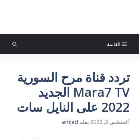
نتقل
لى
الإتجاة نيوز
لمحتوى
القائمة
تردد قناة مرح السورية
Mara7 TV الجديد
2022 على النايل سات
أغسطس 2, 2022
بقلم
amjad