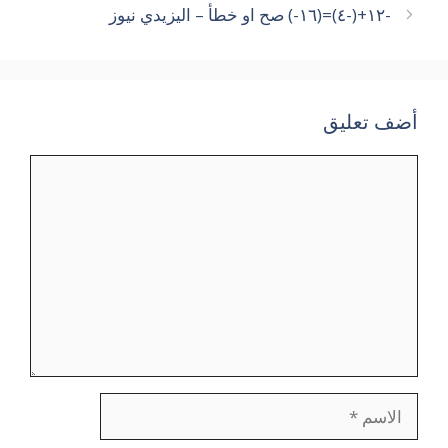
-١٢+(-٤)=(١٦-) صح او خطأ – اليزيدي نيوز
أضف تعليق
تعليق
الاسم